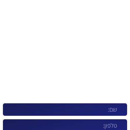
קבוצת טרנסטק מספקת פתרון
אוטומטי מושלם לכל ארגון
לפגישת ייעוץ חינם וללא התחייבות השאר/י פרטים