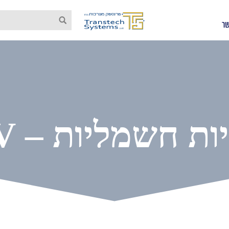
שר
ות חשמליות – ETV