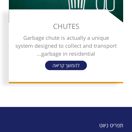
CHUTES
Garbage chute is actually a unique
system designed to collect and transport
garbage in residential...
להמשך קריאה
תפריט ניווט