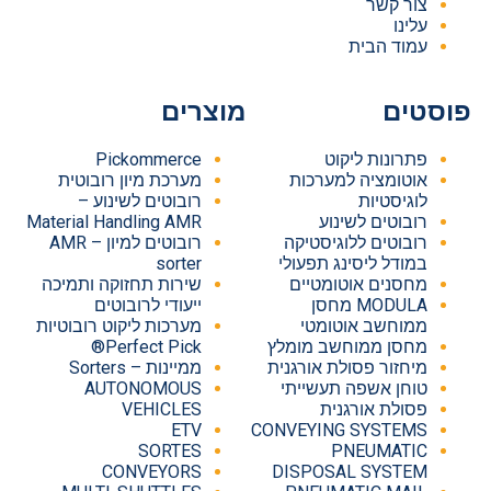
צור קשר
עלינו
עמוד הבית
פוסטים
מוצרים
פתרונות ליקוט
Pickommerce
אוטומציה למערכות
מערכת מיון רובוטית
לוגיסטיות
רובוטים לשינוע –
רובוטים לשינוע
Material Handling AMR
רובוטים ללוגיסטיקה
רובוטים למיון – AMR
במודל ליסינג תפעולי
sorter
מחסנים אוטומטיים
שירות תחזוקה ותמיכה
MODULA מחסן
ייעודי לרובוטים
ממוחשב אוטומטי
מערכות ליקוט רובוטיות
מחסן ממוחשב מומלץ
Perfect Pick®
מיחזור פסולת אורגנית
ממיינות – Sorters
טוחן אשפה תעשייתי
AUTONOMOUS
פסולת אורגנית
VEHICLES
ETV
CONVEYING SYSTEMS
SORTES
PNEUMATIC
CONVEYORS
DISPOSAL SYSTEM